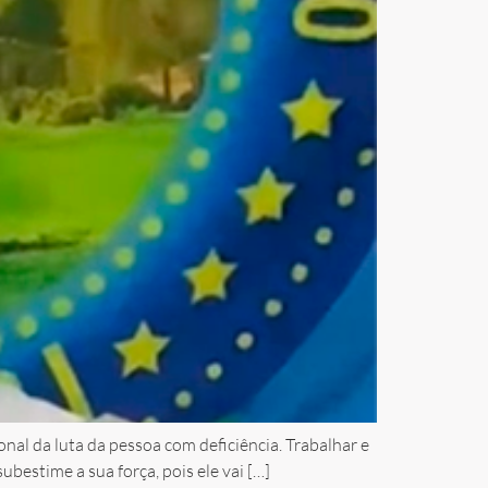
al da luta da pessoa com deficiência. Trabalhar e
bestime a sua força, pois ele vai […]