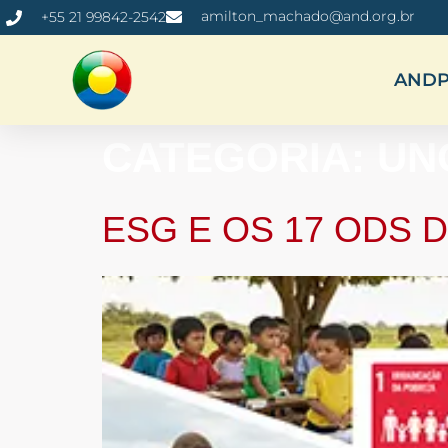
amilton_machado@and.org.br
+55 21 99842-2542
AND
CATEGORIA:
UN
ESG E OS 17 ODS 