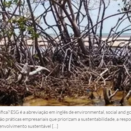
ca? ESG é a abreviação em inglês de environmental, social and gov
ão práticas empresariais que priorizam a sustentabilidade, a respo
envolvimento sustentável […]