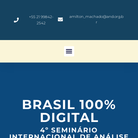
amilton_machado@and.org.b
+55 21 99842-
r
2542
BRASIL 100%
DIGITAL
4º SEMINÁRIO
INTERNACIONAL DE ANÁLISE